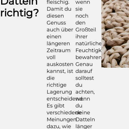
Datteln
fleischig.
wenn
Damit du
sie
richtig?
diesen
noch
Genuss
den
auch über
Großteil
einen
ihrer
längeren
natürlichen
Zeitraum
Feuchtigkeit
voll
bewahren.
auskosten
Genau
kannst, ist
darauf
die
solltest
richtige
du
Lagerung
achten,
entscheidend.
wenn
Es gibt
du
verschiedene
deine
Meinungen
Datteln
dazu, wie
länger