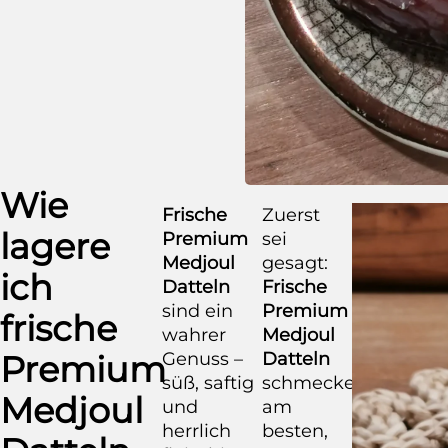
Wie
Frische
Zuerst
lagere
Premium
sei
Medjoul
gesagt:
ich
Datteln
Frische
sind ein
Premium
frische
wahrer
Medjoul
Genuss –
Datteln
Premium
süß, saftig
schmecken
Medjoul
und
am
herrlich
besten,