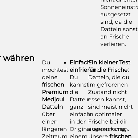
Sonneneinstr
ausgesetzt
sind, da die
Datteln sonst
an Frische
verlieren.
r währen
Du
Einfach
Ein kleiner Test
möchtest
einfrieren:
für die Frische:
deine
Du
Datteln, die du
frischen
kannst
im gefrorenen
Premium
die
Zustand nicht
Medjoul
Datteln
essen kannst,
Datteln
ganz
sind meist nicht
über
einfach
in optimaler
einen
in der
Frische bei dir
längeren
Originalverpackung,
angekommen.
Zeitraum
einem
Unsere
frischen