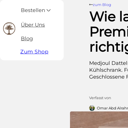
zum Blog
Bestellen
Wie l
Über Uns
Premi
Blog
richt
Zum Shop
Medjoul Datteln
Kühlschrank. F
Geschlossene F
Verfasst von
Omar Abd Alra