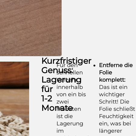
Kurzfristiger
Für den
Entferne die
Genuss:
schnellen
Folie
Lagerung
Verzehr
komplett:
innerhalb
Das ist ein
für
von ein bis
wichtiger
1-2
zwei
Schritt! Die
Monate
Monaten
Folie schließt
ist die
Feuchtigkeit
Lagerung
ein, was bei
im
längerer