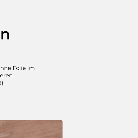
ln
ohne Folie im
eren.
).