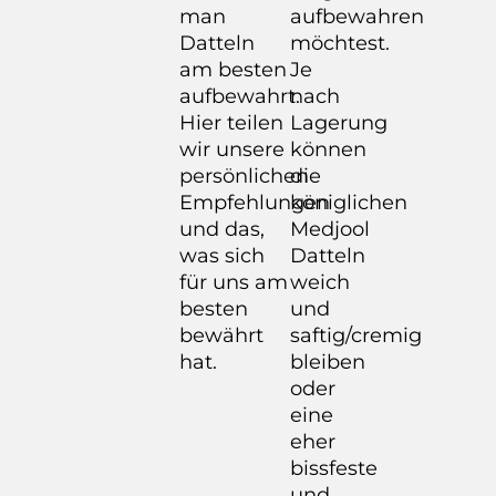
man
aufbewahren
Datteln
möchtest.
am besten
Je
aufbewahrt.
nach
Hier teilen
Lagerung
wir unsere
können
persönlichen
die
Empfehlungen
königlichen
und das,
Medjool
was sich
Datteln
für uns am
weich
besten
und
bewährt
saftig/cremig
hat.
bleiben
oder
eine
eher
bissfeste
und