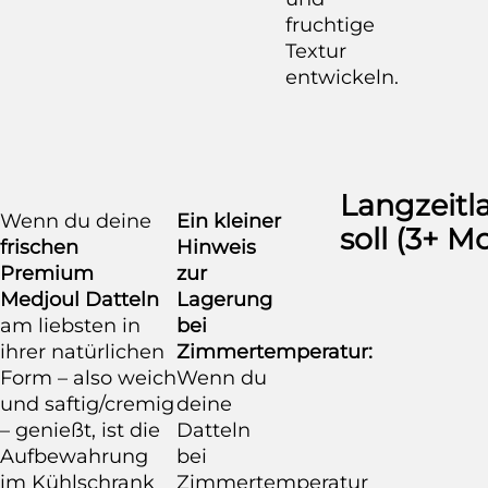
fruchtige
Textur
entwickeln.
Langzeitl
Wenn du deine
Ein kleiner
soll (3+ M
frischen
Hinweis
Premium
zur
Medjoul Datteln
Lagerung
am liebsten in
bei
ihrer natürlichen
Zimmertemperatur:
Form – also weich
Wenn du
und saftig/cremig
deine
– genießt, ist die
Datteln
Aufbewahrung
bei
im Kühlschrank
Zimmertemperatur