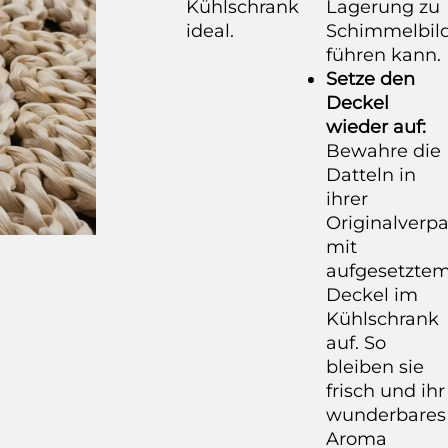
Kühlschrank
Lagerung zu
ideal.
Schimmelbil
führen kann.
Setze den
Deckel
wieder auf:
Bewahre die
Datteln in
ihrer
Originalverp
mit
aufgesetzte
Deckel im
Kühlschrank
auf. So
bleiben sie
frisch und ihr
wunderbares
Aroma