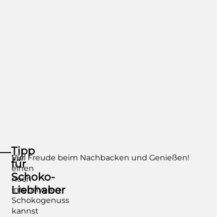
Tipp
Für
Viel Freude beim Nachbacken und Genießen!
für
einen
Schoko-
noch
Liebhaber
intensiveren
Schokogenuss
kannst