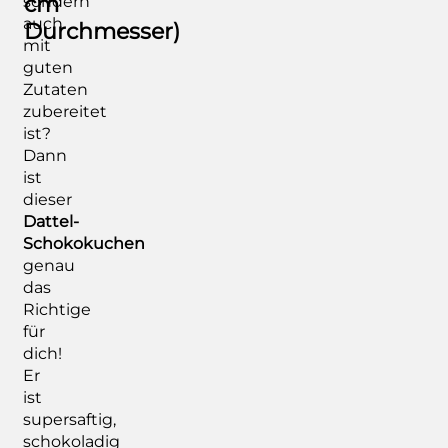
sondern
cm
auch
Durchmesser)
mit
guten
Zutaten
zubereitet
ist?
Dann
ist
dieser
Dattel-
Schokokuchen
genau
das
Richtige
für
dich!
Er
ist
supersaftig,
schokoladig