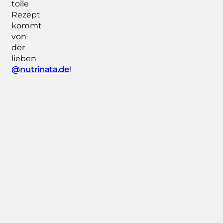
tolle
Rezept
kommt
von
der
lieben
@nutrinata.de
!