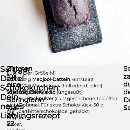
Saftiger
Zutaten
S
Lust
4
Eier
(Größe M)
für
z
Dattel-
auf
100 g
Medjool-Datteln
, entsteint
eine
d
einen
100 g
Mandelmus
(hell oder dunkel)
Schokokuchen:
kleine
d
Schokokuchen,
30 g
Backkakao
(ungesüßt)
Dein
der
8 g
Backpulver
(ca. 2 gestrichene Teelöffel)
Springform
Da
neues
nicht
Optional:
Für extra Schoko-Kick: 50 g
(ca.
S
nur
Zartbitterschokolade, gehackt
Lieblingsrezept
20-
unglaublich
22
lecker,