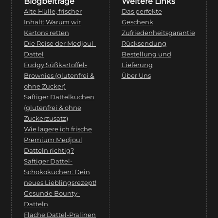
Blogbeiträge
Weitere Links
Alte Hülle, frischer
Das perfekte
Inhalt: Warum wir
Geschenk
Kartons retten
Zufriedenheitsgarantie
Die Reise der Medjoul-
Rücksendung
Dattel
Bestellung und
Fudgy Süßkartoffel-
Lieferung
Brownies (glutenfrei &
Über Uns
ohne Zucker)
Saftiger Dattelkuchen
(glutenfrei & ohne
Zuckerzusatz)
Wie lagere ich frische
Premium Medjoul
Datteln richtig?
Saftiger Dattel-
Schokokuchen: Dein
neues Lieblingsrezept!
Gesunde Bounty-
Datteln
Flache Dattel-Pralinen