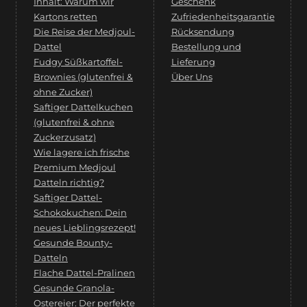
Inhalt: Warum wir
Geschenk
Kartons retten
Zufriedenheitsgarantie
Die Reise der Medjoul-
Rücksendung
Dattel
Bestellung und
Fudgy Süßkartoffel-
Lieferung
Brownies (glutenfrei &
Über Uns
ohne Zucker)
Saftiger Dattelkuchen
(glutenfrei & ohne
Zuckerzusatz)
Wie lagere ich frische
Premium Medjoul
Datteln richtig?
Saftiger Dattel-
Schokokuchen: Dein
neues Lieblingsrezept!
Gesunde Bounty-
Datteln
Flache Dattel-Pralinen
Gesunde Granola-
Ostereier: Der perfekte