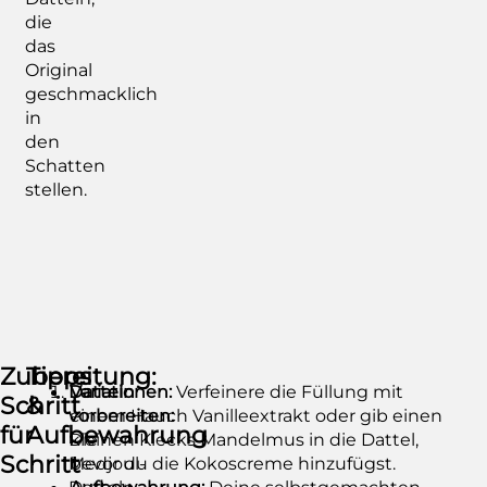
die
das
Original
geschmacklich
in
den
Schatten
stellen.
Zubereitung:
Tipps
Datteln
Variationen:
Verfeinere die Füllung mit
Schritt
&
vorbereiten:
einem Hauch Vanilleextrakt oder gib einen
für
Aufbewahrung
Die
kleinen Klecks Mandelmus in die Dattel,
Schritt
Medjoul-
bevor du die Kokoscreme hinzufügst.