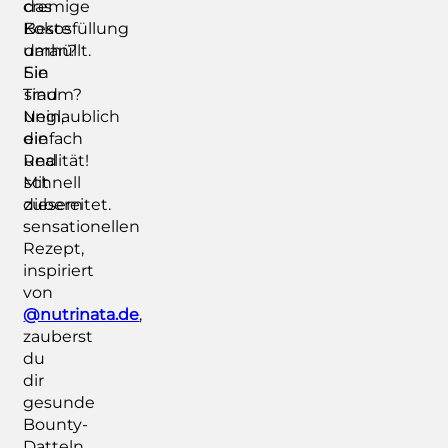
cremige
das
Kokosfüllung
Beste
umhüllt.
daran?
Ein
Sie
Traum?
sind
Nein,
unglaublich
die
einfach
Realität!
und
Mit
schnell
diesem
zubereitet.
sensationellen
Rezept,
inspiriert
von
@nutrinata.de
,
zauberst
du
dir
gesunde
Bounty-
Datteln,