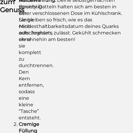
Datteln
Aufbewahrung:
Deine selbstgemachten
zum
vorsichtig
Bounty-Datteln halten sich am besten in
Genuss
der
einer verschlossenen Dose im Kühlschrank.
Länge
Sie bleiben so frisch, wie es das
nach
Mindesthaltbarkeitsdatum deines Quarks
aufschneiden,
oder Joghurts zulässt. Gekühlt schmecken
ohne
sie ohnehin am besten!
sie
komplett
zu
durchtrennen.
Den
Kern
entfernen,
sodass
eine
kleine
“Tasche”
entsteht.
Cremige
Füllung