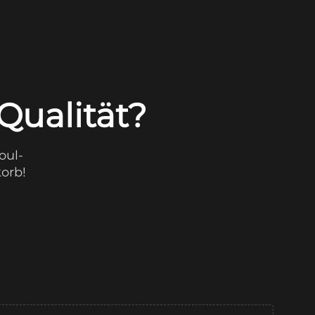
Qualität?
oul-
orb!