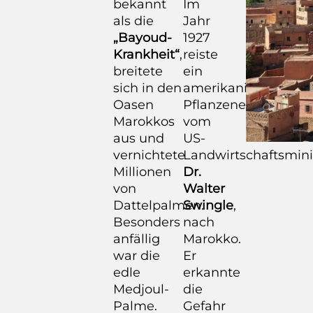
bekannt
Im
als die
Jahr
„Bayoud-
1927
Krankheit“
,
reiste
breitete
ein
sich in den
amerikanischer
Oasen
Pflanzenexperte
Marokkos
vom
aus und
US-
vernichtete
Landwirtschaftsmini
Millionen
Dr.
von
Walter
Dattelpalmen.
Swingle
,
Besonders
nach
anfällig
Marokko.
war die
Er
edle
erkannte
Medjoul-
die
Palme.
Gefahr