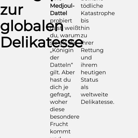
zur
Medjoul-
tödliche
Dattel
Katastrophe
globalen
probiert
bis
hast, weißt
hin
du, warum
zu
Delikatesse
sie als die
ihrer
„Königin
Rettung
der
und
Datteln“
ihrem
gilt. Aber
heutigen
hast du
Status
dich je
als
gefragt,
weltweite
woher
Delikatesse.
diese
besondere
Frucht
kommt