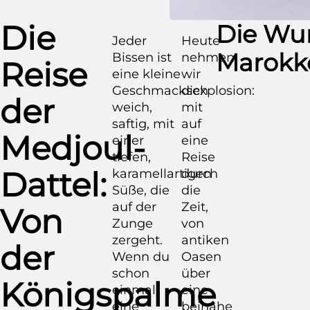
Die
Die Wur
Jeder
Heute
Marokk
Bissen ist
nehmen
Reise
eine kleine
wir
Geschmacksexplosion:
dich
der
weich,
mit
saftig, mit
auf
Medjoul-
einer
eine
tiefen,
Reise
Dattel:
karamellartigen
durch
Süße, die
die
auf der
Zeit,
Von
Zunge
von
zergeht.
antiken
der
Wenn du
Oasen
schon
über
Königspalme
einmal
eine
eine
beinahe