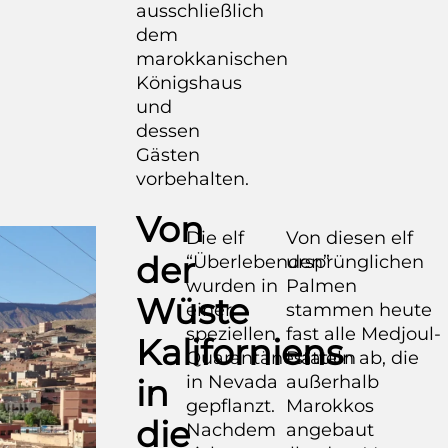
ausschließlich
dem
marokkanischen
Königshaus
und
dessen
Gästen
vorbehalten.
Von
Die elf
Von diesen elf
der
“Überlebenden”
ursprünglichen
wurden in
Palmen
Wüste
einer
stammen heute
speziellen
fast alle Medjoul-
Kaliforniens
Quarantänestation
Datteln ab, die
in Nevada
außerhalb
in
gepflanzt.
Marokkos
die
Nachdem
angebaut