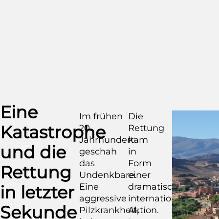
Eine
Im frühen
Die
Katastrophe
20.
Rettung
Jahrhundert
kam
und die
geschah
in
das
Form
Rettung
Undenkbare.
einer
Eine
dramatischen
in letzter
aggressive
internationalen
Sekunde
Pilzkrankheit,
Aktion.