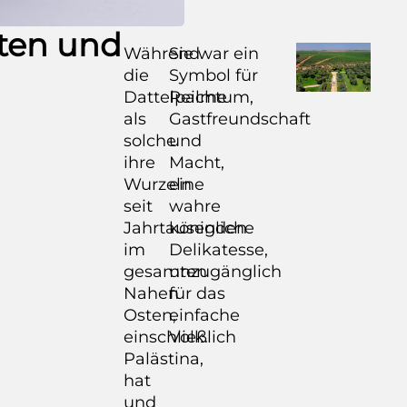
sten und
Während
Sie war ein
die
Symbol für
Dattelpalme
Reichtum,
als
Gastfreundschaft
solche
und
ihre
Macht,
Wurzeln
eine
seit
wahre
Jahrtausenden
königliche
im
Delikatesse,
gesamten
unzugänglich
Nahen
für das
Osten,
einfache
einschließlich
Volk.
Palästina,
hat
und