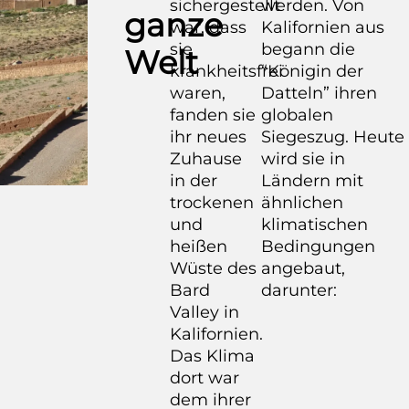
sichergestellt
werden. Von
ganze
war, dass
Kalifornien aus
sie
begann die
Welt
krankheitsfrei
“Königin der
waren,
Datteln” ihren
fanden sie
globalen
ihr neues
Siegeszug. Heute
Zuhause
wird sie in
in der
Ländern mit
trockenen
ähnlichen
und
klimatischen
heißen
Bedingungen
Wüste des
angebaut,
Bard
darunter:
Valley in
Kalifornien.
Das Klima
dort war
dem ihrer