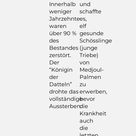
Innerhalb
und
weniger
schaffte
Jahrzehnte
es,
waren
elf
über 90 %
gesunde
des
Schösslinge
Bestandes
(junge
zerstört.
Triebe)
Der
von
“Königin
Medjoul-
der
Palmen
Datteln”
zu
drohte das
erwerben,
vollständige
bevor
Aussterben.
die
Krankheit
auch
die
letzten